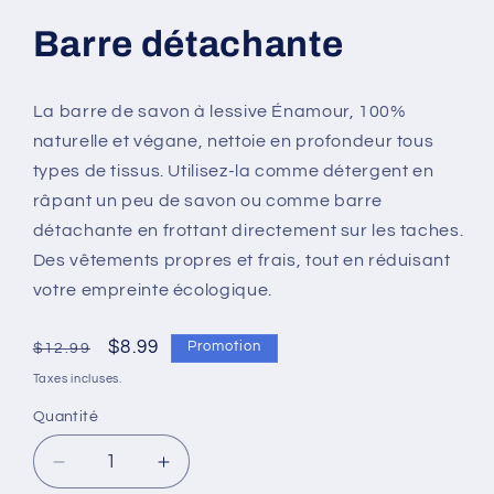
dans
une
Barre détachante
fenêtre
modale
La barre de savon à lessive Énamour, 100%
naturelle et végane, nettoie en profondeur tous
types de tissus. Utilisez-la comme détergent en
râpant un peu de savon ou comme barre
détachante en frottant directement sur les taches.
Des vêtements propres et frais, tout en réduisant
votre empreinte écologique.
Prix
Prix
$8.99
Promotion
$12.99
habituel
promotionnel
Taxes incluses.
Quantité
Réduire
Augmenter