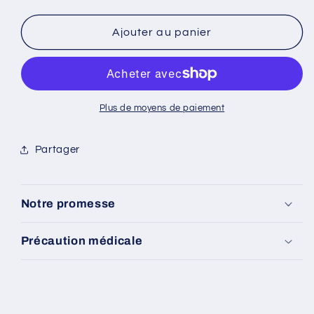
la
la
quantité
quantité
de
de
Ajouter au panier
Barre
Barre
détachante
détachante
Plus de moyens de paiement
Partager
Notre promesse
Précaution médicale