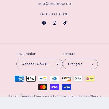
info@enamour.co
(418) 931-0938
Facebook
Instagram
TikTok
Pays/région
Langue
Canada | CAD $
Français
Moyens
de
paiement
© 2026,
Énamour
Commerce électronique propulsé par Shopify
Politique de remboursement
Politique de confidentialité